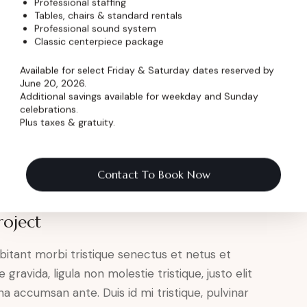
Professional staffing
Tables, chairs & standard rentals
Professional sound system
utrum consequat. Mauris sollicitudin enim
Classic centerpiece package
olestie nisl.
Available for select Friday & Saturday dates reserved by
June 20, 2026.
Additional savings available for weekday and Sunday
celebrations.
adipisicing elit, sed do eiusmod tempor
Plus taxes & gratuity.
ua. Ut enim ad minim veniam, quis nostrud
uip ex ea commodo consequat. Duis aute irure dolor
Contact To Book Now
met, consectetur adipiscing elit.
roject
bitant morbi tristique senectus et netus et
ravida, ligula non molestie tristique, justo elit
a accumsan ante. Duis id mi tristique, pulvinar