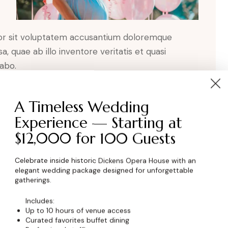
rror sit voluptatem accusantium doloremque
 quae ab illo inventore veritatis et quasi
cabo.
us error sit voluptatem accusantium doloremque
A Timeless Wedding
 quae ab illo inventore veritatis et quasi
Experience — Starting at
cabo.
$12,000 for 100 Guests
adipisicing elit, sed do eiusmod tempor
Celebrate inside historic Dickens Opera House with an
ua. Ut enim ad minim veniam, quis nostrud
elegant wedding package designed for unforgettable
uip ex ea commodo consequat. Duis aute irure dolor
gatherings.
met, consectetur adipiscing elit.
Includes:
Up to 10 hours of venue access
Curated favorites buffet dining